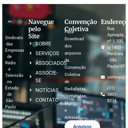
Navegue
Convenção
Endereç
pelo
Coletiva
Rua
Faça
Site
Apinajés,
Sindicato
Download
nº 1.100,
SOBRE
das
dos
cj 1403 -
Empresas
SERVIÇOS
arquivos
Perdizes
de
- São
da
ASSOCIADOS
Rádio
Paulo/SP
Convenção
e
ASSOCIE-
Coletiva
Televisão
sertesp@se
SE
no
de
Estado
(11)
Radialistas,
NOTÍCIAS
de
3801-
Jornalistas,
CONTATO
São
8274
Músicos
Paulo
e
Artistas.
Arquivos