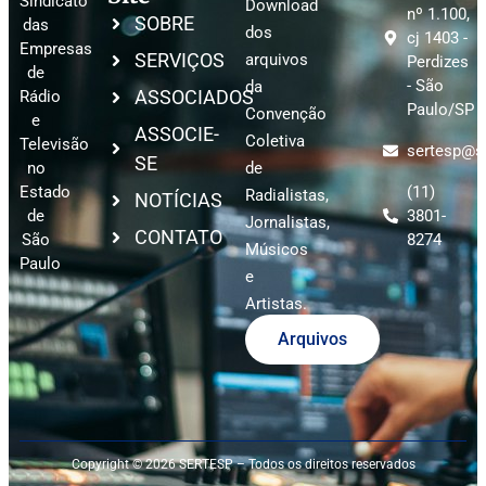
Sindicato
Download
nº 1.100,
SOBRE
das
dos
cj 1403 -
Empresas
SERVIÇOS
arquivos
Perdizes
de
- São
da
ASSOCIADOS
Rádio
Paulo/SP
Convenção
e
ASSOCIE-
Coletiva
Televisão
sertesp@se
SE
no
de
Estado
(11)
Radialistas,
NOTÍCIAS
de
3801-
Jornalistas,
CONTATO
São
8274
Músicos
Paulo
e
Artistas.
Arquivos
Copyright © 2026 SERTESP – Todos os direitos reservados