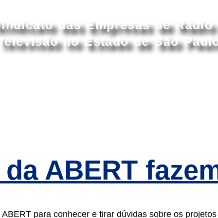
Acessar conteúdo principal
indicato das Empresas de Rádio
Televisão no Estado de São Paul
S
ASSOCIADOS
ASSOCIE-SE
CONVENÇ
is da ABERT faze
ABERT para conhecer e tirar dúvidas sobre os projetos 