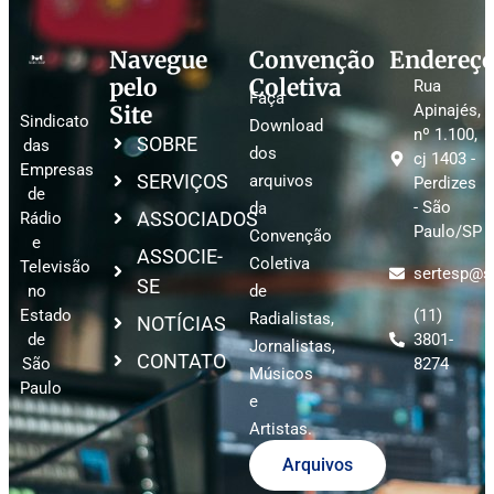
Navegue
Convenção
Endereç
pelo
Coletiva
Rua
Faça
Site
Apinajés,
Sindicato
Download
nº 1.100,
SOBRE
das
dos
cj 1403 -
Empresas
SERVIÇOS
arquivos
Perdizes
de
- São
da
ASSOCIADOS
Rádio
Paulo/SP
Convenção
e
ASSOCIE-
Coletiva
Televisão
sertesp@se
SE
no
de
Estado
(11)
Radialistas,
NOTÍCIAS
de
3801-
Jornalistas,
CONTATO
São
8274
Músicos
Paulo
e
Artistas.
Arquivos