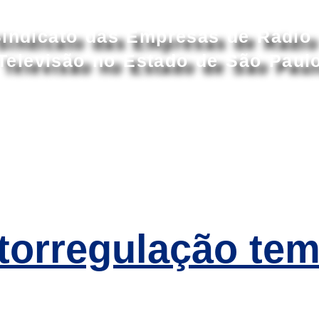
Acessar conteúdo principal
indicato das Empresas de Rádio
Televisão no Estado de São Paul
S
ASSOCIADOS
ASSOCIE-SE
CONVENÇ
torregulação tem