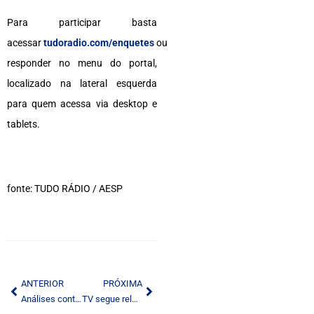
Para participar basta
acessar
tudoradio.com/enquetes
ou
responder no menu do portal,
localizado na lateral esquerda
para quem acessa via desktop e
tablets.
fonte: TUDO RÁDIO / AESP
ANTERIOR
PRÓXIMA
Análises continuam apontando que o rádio domina o universo de áudio com publicidade
TV segue relevante: em 2021, mais de 205 milhões de pessoas assistiram aos canais lineares