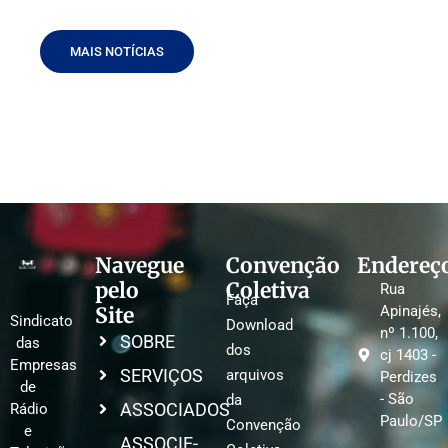
MAIS NOTÍCIAS
Navegue
Convenção
Endereç
pelo
Coletiva
Rua
Faça
Site
Apinajés,
Sindicato
Download
nº 1.100,
SOBRE
das
dos
cj 1403 -
Empresas
SERVIÇOS
arquivos
Perdizes
de
- São
da
ASSOCIADOS
Rádio
Paulo/SP
Convenção
e
ASSOCIE-