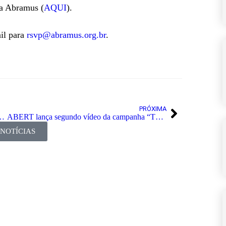
da Abramus (
AQUI
).
ail para
rsvp@abramus.org.br
.
PRÓXIMA
pirataria tem participação da ABERT
ABERT lança segundo vídeo da campanha “TV Aberta Pra Você”
 NOTÍCIAS