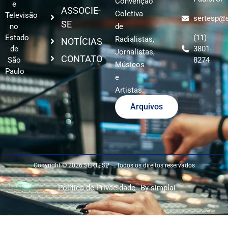
Convenção
e
ASSOCIE-
Coletiva
Televisão
sertesp@s
SE
no
de
Estado
(11)
Radialistas,
NOTÍCIAS
de
3801-
Jornalistas,
CONTATO
São
8274
Músicos
Paulo
e
Artistas.
Arquivos
Copyright © 2026 SERTESP – Todos os direitos reservados
Política de Privacidade
By simplai