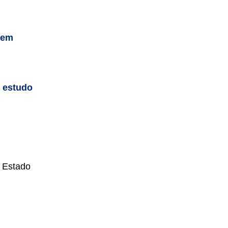
gem
a estudo