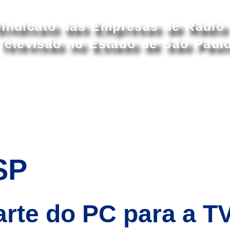
Acessar conteúdo principal
indicato das Empresas de Rádio
Televisão no Estado de São Paul
S
ASSOCIADOS
ASSOCIE-SE
CONVENÇ
SP
rte do PC para a T