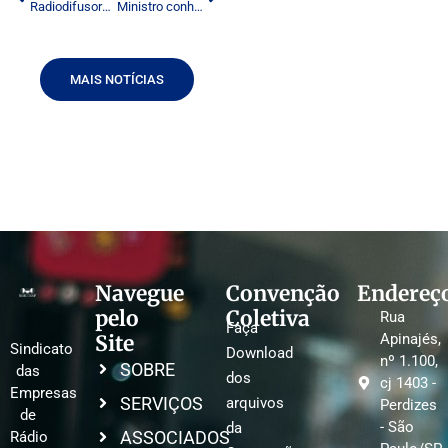
Radiodifusores cobram do governo definição sobre valor da outorga de FM
Ministro conhece projeto pioneiro de radioestrada
MAIS NOTÍCIAS
Navegue
Convenção
Endereç
pelo
Coletiva
Rua
Faça
Site
Apinajés,
Sindicato
Download
nº 1.100,
SOBRE
das
dos
cj 1403 -
Empresas
SERVIÇOS
arquivos
Perdizes
de
- São
da
ASSOCIADOS
Rádio