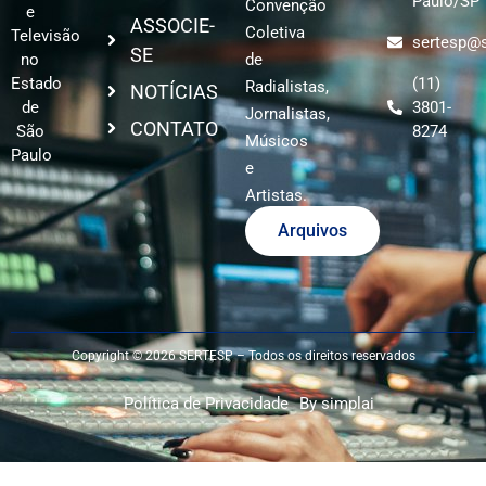
Paulo/SP
Convenção
e
ASSOCIE-
Coletiva
Televisão
sertesp@s
SE
no
de
Estado
(11)
Radialistas,
NOTÍCIAS
de
3801-
Jornalistas,
CONTATO
São
8274
Músicos
Paulo
e
Artistas.
Arquivos
Copyright © 2026 SERTESP – Todos os direitos reservados
Política de Privacidade
By simplai