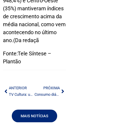
948,4%) e Centro-Oeste
(35%) mantiveram índices
de crescimento acima da
média nacional, como vem
acontecendo no último
ano.(Da redaçã
Fonte:Tele Síntese –
Plantão
ANTERIOR
PRÓXIMA
TV Cultura: uma nova privataria em curso
Consumo diário de TV no mundo cresce 20 minutos em dez anos
MAIS NOTÍCIAS