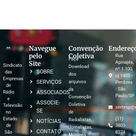
Navegue
Convenção
Endereç
pelo
Coletiva
Rua
Faça
Site
Apinajés,
Sindicato
Download
nº 1.100,
SOBRE
das
dos
cj 1403 -
Empresas
SERVIÇOS
arquivos
Perdizes
de
- São
da
ASSOCIADOS
Rádio
Paulo/SP
Convenção
e
ASSOCIE-
Coletiva
Televisão
sertesp@s
SE
no
de
Estado
(11)
Radialistas,
NOTÍCIAS
de
3801-
Jornalistas,
CONTATO
São
8274
Músicos