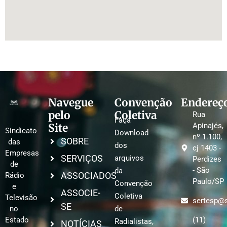
Navegue
Convenção
Endereç
pelo
Coletiva
Rua
Faça
Site
Apinajés,
Sindicato
Download
nº 1.100,
SOBRE
das
dos
cj 1403 -
Empresas
SERVIÇOS
arquivos
Perdizes
de
- São
da
ASSOCIADOS
Rádio
Paulo/SP
Convenção
e
ASSOCIE-
Coletiva
Televisão
sertesp@s
SE
no
de
Estado
(11)
Radialistas,
NOTÍCIAS