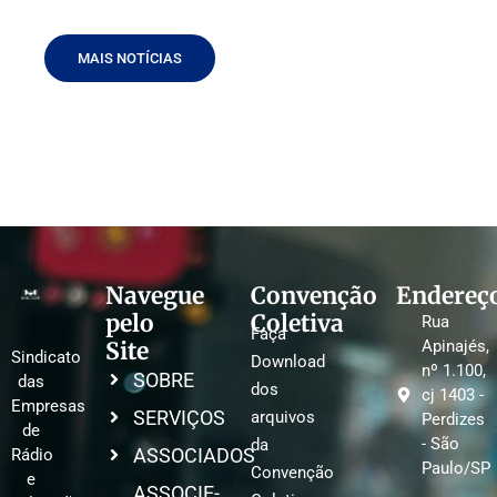
MAIS NOTÍCIAS
Navegue
Convenção
Endereç
pelo
Coletiva
Rua
Faça
Site
Apinajés,
Sindicato
Download
nº 1.100,
SOBRE
das
dos
cj 1403 -
Empresas
SERVIÇOS
arquivos
Perdizes
de
- São
da
ASSOCIADOS
Rádio
Paulo/SP
Convenção
e
ASSOCIE-