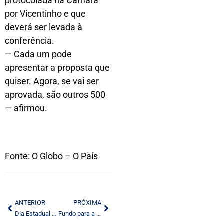
protocolada na Câmara
por Vicentinho e que
deverá ser levada à
conferência.
— Cada um pode
apresentar a proposta que
quiser. Agora, se vai ser
aprovada, são outros 500
— afirmou.
Fonte: O Globo – O País
ANTERIOR
PRÓXIMA
Dia Estadual do Radialista será comemorado em 7 de novembro
Fundo para a radiodifusão pública