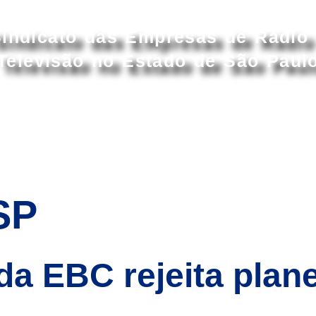
Acessar conteúdo principal
indicato das Empresas de Rádio
Televisão no Estado de São Paul
S
ASSOCIADOS
ASSOCIE-SE
CONVENÇÕ
SP
a EBC rejeita plan