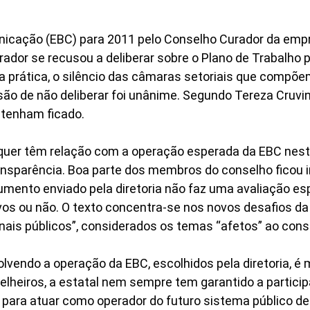
nicação (EBC) para 2011 pelo Conselho Curador da emp
rador se recusou a deliberar sobre o Plano de Trabalho 
prática, o silêncio das câmaras setoriais que compõem 
são de não deliberar foi unânime. Segundo Tereza Cruvi
 tenham ficado.
uer têm relação com a operação esperada da EBC neste
 transparência. Boa parte dos membros do conselho fic
mento enviado pela diretoria não faz uma avaliação es
os ou não. O texto concentra-se nos novos desafios da
is públicos”, considerados os temas “afetos” ao consel
vendo a operação da EBC, escolhidos pela diretoria, é 
selheiros, a estatal nem sempre tem garantido a parti
para atuar como operador do futuro sistema público de 