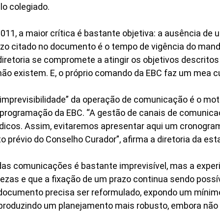
lo colegiado.
011, a maior crítica é bastante objetiva: a ausência d
zo citado no documento é o tempo de vigência do manda
iretoria se compromete a atingir os objetivos descritos
ão existem. E, o próprio comando da EBC faz um mea cu
de imprevisibilidade” da operação de comunicação é o mo
ogramação da EBC. “A gestão de canais de comunicação 
ídicos. Assim, evitaremos apresentar aqui um cronogra
révio do Conselho Curador”, afirma a diretoria da est
das comunicações é bastante imprevisível, mas a expe
tezas e que a fixação de um prazo continua sendo possí
 documento precisa ser reformulado, expondo um mínimo
tá produzindo um planejamento mais robusto, embora nã