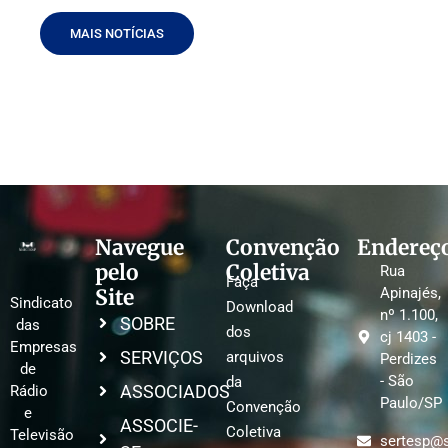
MAIS NOTÍCIAS
Navegue
Convenção
Endereç
pelo
Coletiva
Rua
Faça
Site
Apinajés,
Sindicato
Download
nº 1.100,
SOBRE
das
dos
cj 1403 -
Empresas
SERVIÇOS
arquivos
Perdizes
de
- São
da
ASSOCIADOS
Rádio
Paulo/SP
Convenção
e
ASSOCIE-
Coletiva
Televisão
sertesp@s