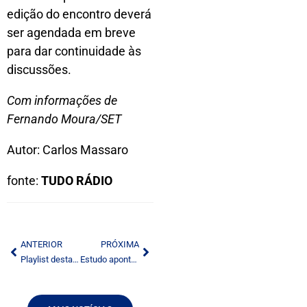
edição do encontro deverá
ser agendada em breve
para dar continuidade às
discussões.
Com informações de
Fernando Moura/SET
Autor: Carlos Massaro
fonte:
TUDO RÁDIO
ANTERIOR
PRÓXIMA
Playlist destaca novos sistemas e inteligência artificial em eventos de rádio
Estudo aponta que jovens da Geração Z buscam notícias honestas; rádio se destaca pela credibilidade e proximidade