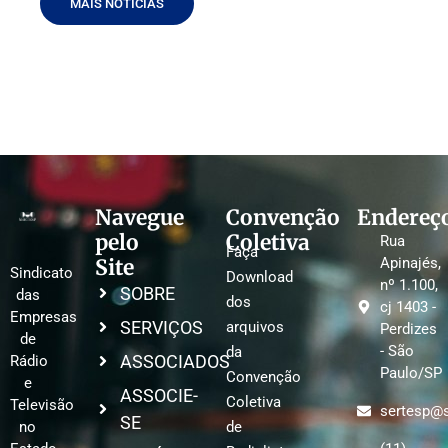
MAIS NOTÍCIAS
Navegue
Convenção
Endereç
pelo
Coletiva
Rua
Faça
Site
Apinajés,
Sindicato
Download
nº 1.100,
SOBRE
das
dos
cj 1403 -
Empresas
SERVIÇOS
arquivos
Perdizes
de
- São
da
ASSOCIADOS
Rádio
Paulo/SP
Convenção
e
ASSOCIE-
Coletiva
Televisão
sertesp@s
SE
no
de