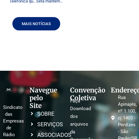
Telefónica quer acordo com provedores de conteúdo
Seta mantém Annenberg na presidência
MAIS NOTÍCIAS
Navegue
Convenção
Endereç
pelo
Coletiva
Rua
Faça
Site
Apinajés,
Sindicato
Download
nº 1.100,
SOBRE
das
dos
cj 1403 -
Empresas
SERVIÇOS
arquivos
Perdizes
de
- São
da
ASSOCIADOS
Rádio
Paulo/SP