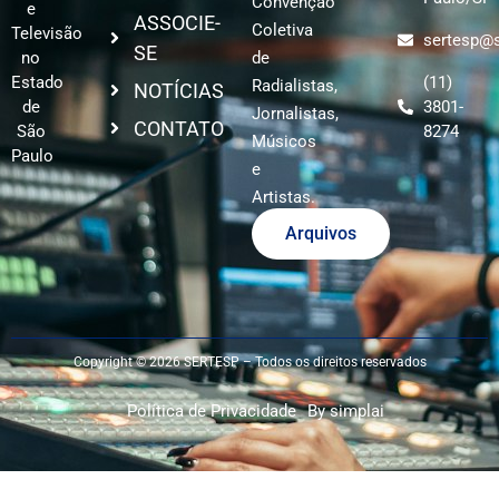
Convenção
e
ASSOCIE-
Coletiva
Televisão
sertesp@s
SE
no
de
Estado
(11)
Radialistas,
NOTÍCIAS
de
3801-
Jornalistas,
CONTATO
São
8274
Músicos
Paulo
e
Artistas.
Arquivos
Copyright © 2026 SERTESP – Todos os direitos reservados
Política de Privacidade
By simplai