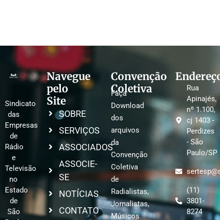
Navegue
Convenção
Endereç
pelo
Coletiva
Rua
Faça
Site
Apinajés,
Sindicato
Download
nº 1.100,
SOBRE
das
dos
cj 1403 -
Empresas
SERVIÇOS
arquivos
Perdizes
de
- São
da
ASSOCIADOS
Rádio
Paulo/SP
Convenção
e
ASSOCIE-
Coletiva
Televisão
sertesp@s
SE
no
de
Estado
(11)
Radialistas,
NOTÍCIAS
de
3801-
Jornalistas,
CONTATO
São
8274
Músicos