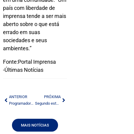
país com liberdade de
imprensa tende a ser mais
aberto sobre o que está
errado em suas
sociedades e seus
ambientes.”
Fonte:Portal Imprensa
-Últimas Notícias
ANTERIOR
PRÓXIMA
Programadores brasileiros esperam posição firme da Ancine
Segundo estudo, 32% dos consumidores emergentes assinaram TV paga nos últimos dois anos
MAIS NOTÍCIAS