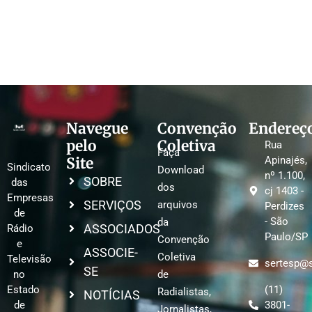
Navegue
Convenção
Endereç
pelo
Coletiva
Rua
Faça
Site
Apinajés,
Sindicato
Download
nº 1.100,
SOBRE
das
dos
cj 1403 -
Empresas
SERVIÇOS
arquivos
Perdizes
de
- São
da
ASSOCIADOS
Rádio
Paulo/SP
Convenção
e
ASSOCIE-
Coletiva
Televisão
sertesp@s
SE
no
de
Estado
(11)
Radialistas,
NOTÍCIAS
de
3801-
Jornalistas,