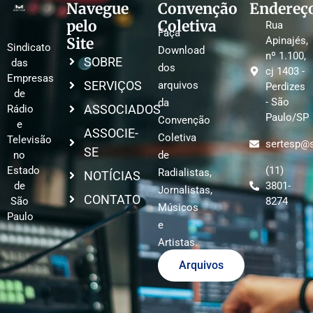
Navegue
Convenção
Endereç
pelo
Coletiva
Rua
Faça
Site
Apinajés,
Sindicato
Download
nº 1.100,
SOBRE
das
dos
cj 1403 -
Empresas
SERVIÇOS
arquivos
Perdizes
de
- São
da
ASSOCIADOS
Rádio
Paulo/SP
Convenção
e
ASSOCIE-
Coletiva
Televisão
sertesp@s
SE
no
de
Estado
(11)
Radialistas,
NOTÍCIAS
de
3801-
Jornalistas,
CONTATO
São
8274
Músicos
Paulo
e
Artistas.
Arquivos