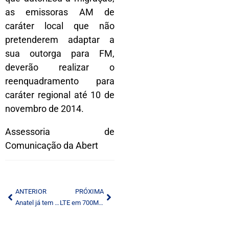
as emissoras AM de
caráter local que não
pretenderem adaptar a
sua outorga para FM,
deverão realizar o
reenquadramento para
caráter regional até 10 de
novembro de 2014.
Assessoria de
Comunicação da Abert
ANTERIOR
PRÓXIMA
Anatel já tem data para a abertura das propostas do leilão de 700 MHz: 12 de agosto
LTE em 700MHz: Anatel recebe esta semana minuta de testes de laboratório