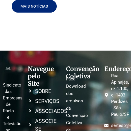
MAIS NOTÍCIAS
Navegue
Convenção
Endereç
pelo
Coletiva
Rua
Faça
Site
Apinajés,
Sindicato
Download
nº 1.100,
SOBRE
das
dos
cj 1403 -
Empresas
SERVIÇOS
arquivos
Perdizes
de
- São
da
ASSOCIADOS
Rádio
Paulo/SP
Convenção
e
ASSOCIE-
Coletiva
Televisão
sertesp@s
SE
no
de