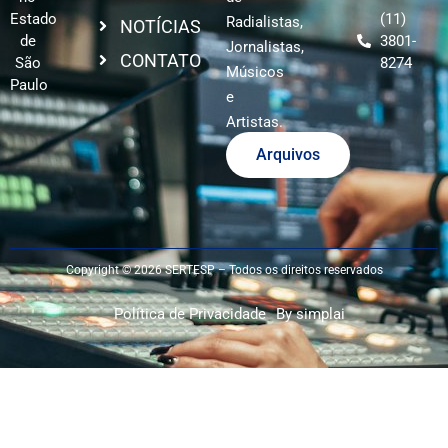
Estado
(11)
Radialistas,
NOTÍCIAS
de
3801-
Jornalistas,
CONTATO
São
8274
Músicos
Paulo
e
Artistas.
Arquivos
Copyright © 2026 SERTESP – Todos os direitos reservados
Política de Privacidade
By simplai