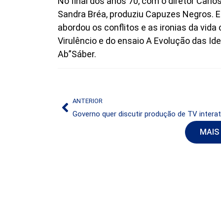
No final dos anos 70, com o diretor Carl
Sandra Bréa, produziu Capuzes Negros. 
abordou os conflitos e as ironias da vida 
Virulêncio e do ensaio A Evolução das Ide
Ab”Sáber.
ANTERIOR
MAIS