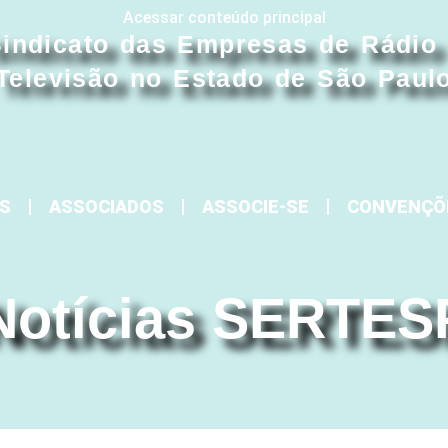
Acessar conteúdo principal
indicato das Empresas de Rádio
Televisão no Estado de São Paul
S
ASSOCIADOS
ASSOCIE-SE
CONVENÇÕ
Notícias SERTES