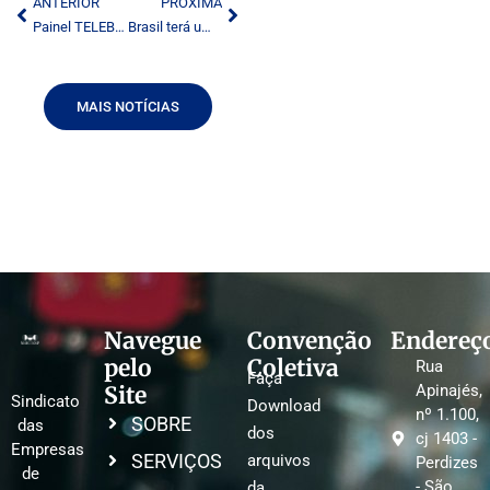
ANTERIOR
PRÓXIMA
Painel TELEBRASIL reunirá especialistas e empresas de telecomunicação
Brasil terá um quarto das conexões FTTH na América Latina
MAIS NOTÍCIAS
Navegue
Convenção
Endereç
pelo
Coletiva
Rua
Faça
Site
Apinajés,
Sindicato
Download
nº 1.100,
SOBRE
das
dos
cj 1403 -
Empresas
SERVIÇOS
arquivos
Perdizes
de
- São
da