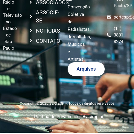
ASSOCIADOS
Rádio
Paulo/SP
Convenção
e
ASSOCIE-
Coletiva
Televisão
sertesp@s
SE
no
de
Estado
(11)
Radialistas,
NOTÍCIAS
de
3801-
Jornalistas,
CONTATO
São
8274
Músicos
Paulo
e
Artistas.
Arquivos
Copyright © 2026 SERTESP – Todos os direitos reservados
Política de Privacidade
By simplai