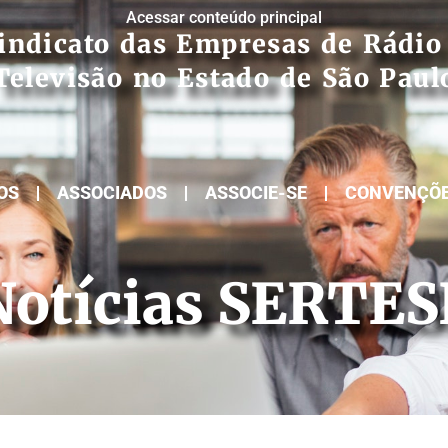
Acessar conteúdo principal
indicato das Empresas de Rádio
Televisão no Estado de São Paul
OS
ASSOCIADOS
ASSOCIE-SE
CONVENÇÕ
Notícias SERTES