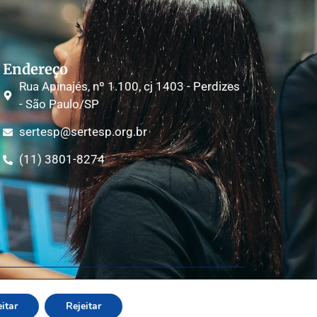
Endereço
Rua Apinajés, nº 1.100, cj 1403 - Perdizes
- São Paulo/SP
sertesp@sertesp.org.br
(11) 3801-8274
Política de Privacidade
By simplai
itar
Rejeitar