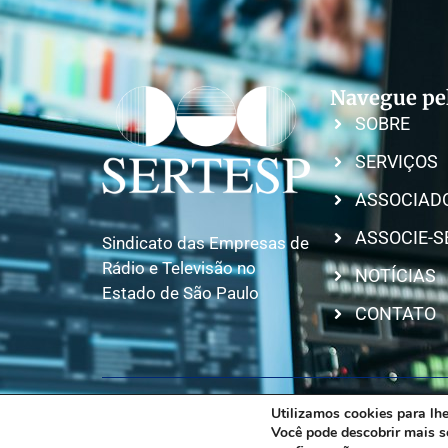
Navegue pel
SOBRE
SERVIÇOS
ASSOCIAD
ASSOCIE-S
Sindicato das Empresas de
Rádio e Televisão no
NOTÍCIAS
Estado de São Paulo
CONTATO
Utilizamos cookies para lhe
Você pode descobrir mais s
Copyright © 2026 SERTESP – Todos os direitos res