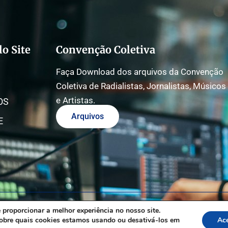
o Site
Convenção Coletiva
Faça Download dos arquivos da Convenção
Coletiva de Radialistas, Jornalistas, Músicos
e Artistas.
OS
Arquivos
E
 proporcionar a melhor experiência no nosso site.
obre quais cookies estamos usando ou desativá-los em
Ace
ervados