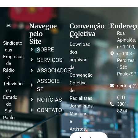
Navegue
Convenção
Endereç
pelo
Coletiva
Rua
Faça
Site
Apinajés,
Sindicato
Download
nº 1.100,
SOBRE
das
dos
cj 1403 -
Empresas
SERVIÇOS
arquivos
Perdizes
de
- São
da
ASSOCIADOS
Rádio
Paulo/SP
Convenção
e
ASSOCIE-
Coletiva
Televisão
sertesp@s
SE
no
de
Estado
(11)
Radialistas,
NOTÍCIAS
de
3801-
Jornalistas,
CONTATO
São
8274
Músicos
Paulo
e
Artistas.