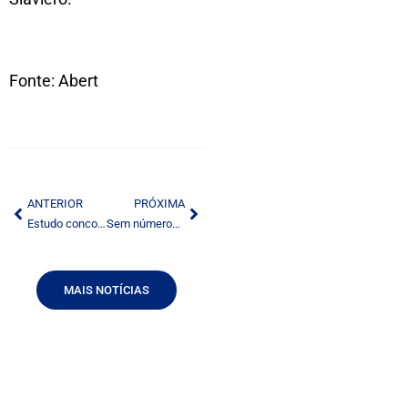
Fonte: Abert
ANTERIOR
PRÓXIMA
Estudo concorrencial das agências reguladoras pauta discussões da TV paga.
Sem números e sem acordo, segue indefinido cronograma da TV Digital.
MAIS NOTÍCIAS