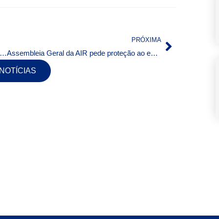
PRÓXIMA
e do MiniCom ganha área voltada ao radiodifusor
Assembleia Geral da AIR pede proteção ao espectro da radiodifusão e a conteúdo audiovisual
 NOTÍCIAS