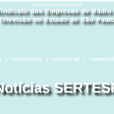
Acessar conteúdo principal
indicato das Empresas de Rádio
Televisão no Estado de São Paul
S
ASSOCIADOS
ASSOCIE-SE
CONVENÇ
Notícias SERTES