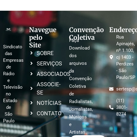
Navegue
Convenção
Endereç
pelo
Coletiva
Rua
Faça
Site
Apinajés,
Sindicato
Download
nº 1.100,
SOBRE
das
dos
cj 1403 -
Empresas
SERVIÇOS
arquivos
Perdizes
de
- São
da
ASSOCIADOS
Rádio
Paulo/SP
Convenção
e
ASSOCIE-
Coletiva
Televisão
sertesp@s
SE
no
de
Estado
(11)
Radialistas,
NOTÍCIAS
de
3801-
Jornalistas,
CONTATO
São
8274
Músicos
Paulo
e
Artistas.