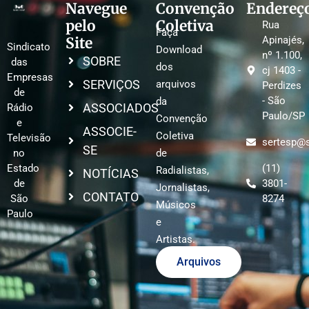
Navegue
Convenção
Endereç
pelo
Coletiva
Rua
Faça
Site
Apinajés,
Sindicato
Download
nº 1.100,
SOBRE
das
dos
cj 1403 -
Empresas
SERVIÇOS
arquivos
Perdizes
de
- São
da
ASSOCIADOS
Rádio
Paulo/SP
Convenção
e
ASSOCIE-
Coletiva
Televisão
sertesp@s
SE
no
de
Estado
(11)
Radialistas,
NOTÍCIAS
de
3801-
Jornalistas,
CONTATO
São
8274
Músicos
Paulo
e
Artistas.
Arquivos