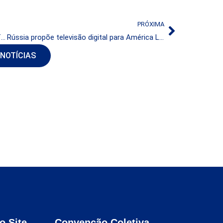
PRÓXIMA
Países da África setentrional testarão DVB-T e ISDB-Tb
Rússia propõe televisão digital para América Latina
 NOTÍCIAS
o Site
Convenção Coletiva