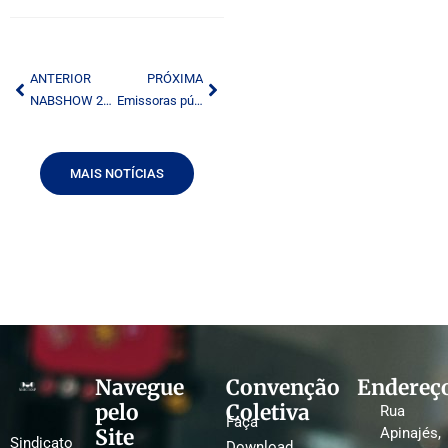
ANTERIOR
PRÓXIMA
NABSHOW 2025: radiodifusão brasileira tem encontro marcado em eventos da ABERT
Emissoras públicas deverão veicular campanhas sobre prevenção de doenças
MAIS NOTÍCIAS
Navegue
Convenção
Endereç
pelo
Coletiva
Rua
Faça
Site
Apinajés,
Sindicato
Download