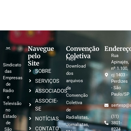
Navegue
Convenção
Endereç
pelo
Coletiva
Rua
Faça
Site
Apinajés,
Sindicato
Download
nº 1.100,
SOBRE
das
dos
cj 1403 -
Empresas
SERVIÇOS
arquivos
Perdizes
de
- São
da
ASSOCIADOS
Rádio
Paulo/SP
Convenção
e
ASSOCIE-
Coletiva
Televisão
sertesp@s
SE
no
de
Estado
(11)
Radialistas,
NOTÍCIAS
de
3801-
Jornalistas,
CONTATO
São
8274