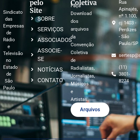
pelo
Coletiva
Rua
Faça
Site
Apinajés,
Sindicato
Download
nº 1.100,
SOBRE
das
dos
cj 1403 -
Empresas
SERVIÇOS
arquivos
Perdizes
de
- São
da
ASSOCIADOS
Rádio
Paulo/SP
Convenção
e
ASSOCIE-
Coletiva
Televisão
sertesp@s
SE
no
de
Estado
(11)
Radialistas,
NOTÍCIAS
de
3801-
Jornalistas,
CONTATO
São
8274
Músicos
Paulo
e
Artistas.
Arquivos