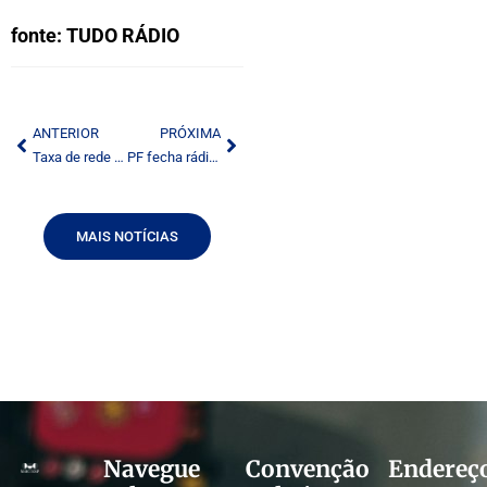
fonte: TUDO RÁDIO
ANTERIOR
PRÓXIMA
Taxa de rede é tema de fórum internacional
PF fecha rádios clandestinas no ES
MAIS NOTÍCIAS
Navegue
Convenção
Endereç