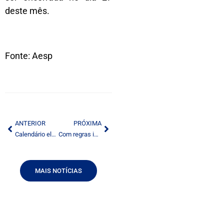
deste mês.
Fonte: Aesp
ANTERIOR
PRÓXIMA
Calendário eleitoral: novas datas devem ser observadas
Com regras inéditas, começa hoje campanha
MAIS NOTÍCIAS