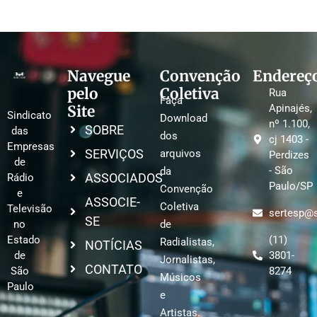
Navegue
Convenção
Endereç
pelo
Coletiva
Rua
Faça
Site
Apinajés,
Sindicato
Download
nº 1.100,
SOBRE
das
dos
cj 1403 -
Empresas
SERVIÇOS
arquivos
Perdizes
de
- São
da
ASSOCIADOS
Rádio
Paulo/SP
Convenção
e
ASSOCIE-
Coletiva
Televisão
sertesp@s
SE
no
de
Estado
(11)
Radialistas,
NOTÍCIAS
de
3801-
Jornalistas,
CONTATO
São
8274
Músicos
Paulo
e
Artistas.