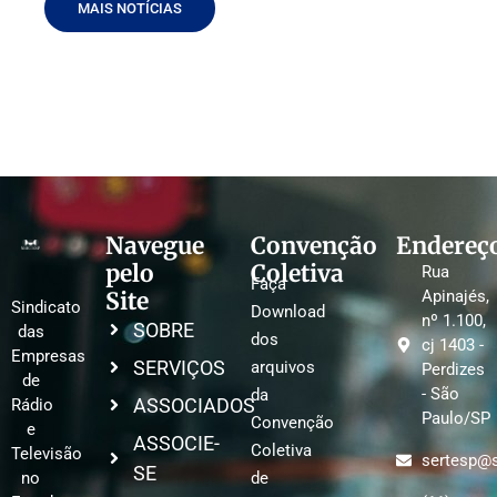
MAIS NOTÍCIAS
Navegue
Convenção
Endereç
pelo
Coletiva
Rua
Faça
Site
Apinajés,
Sindicato
Download
nº 1.100,
SOBRE
das
dos
cj 1403 -
Empresas
SERVIÇOS
arquivos
Perdizes
de
- São
da
ASSOCIADOS
Rádio
Paulo/SP
Convenção
e
ASSOCIE-
Coletiva
Televisão
sertesp@s
SE
no
de