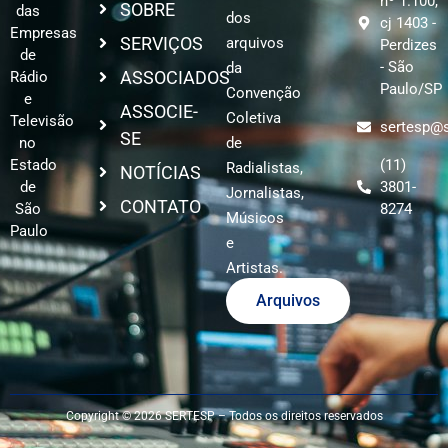
nº 1.100,
SOBRE
das
dos
cj 1403 -
Empresas
SERVIÇOS
arquivos
Perdizes
de
- São
da
ASSOCIADOS
Rádio
Paulo/SP
Convenção
e
ASSOCIE-
Coletiva
Televisão
sertesp@s
SE
no
de
Estado
(11)
Radialistas,
NOTÍCIAS
de
3801-
Jornalistas,
CONTATO
São
8274
Músicos
Paulo
e
Artistas.
Arquivos
Copyright © 2026 SERTESP – Todos os direitos reservados