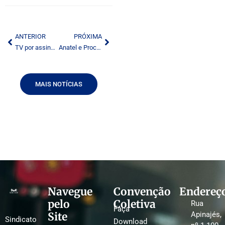
ANTERIOR
PRÓXIMA
TV por assinatura Dish deve entrar no mercado brasileiro
Anatel e Procons se unem contra teles
MAIS NOTÍCIAS
Navegue
Convenção
Endereç
pelo
Coletiva
Rua
Faça
Site
Apinajés,
Sindicato
Download