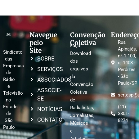
Navegue
Convenção
Endereç
pelo
Coletiva
Rua
Faça
Site
Apinajés,
Sindicato
Download
nº 1.100,
SOBRE
das
dos
cj 1403 -
Empresas
SERVIÇOS
arquivos
Perdizes
de
- São
da
ASSOCIADOS
Rádio
Paulo/SP
Convenção
e
ASSOCIE-
Coletiva
Televisão
sertesp@s
SE
no
de
Estado
(11)
Radialistas,
NOTÍCIAS
de
3801-
Jornalistas,
CONTATO
São
8274
Músicos
Paulo
e
Artistas.