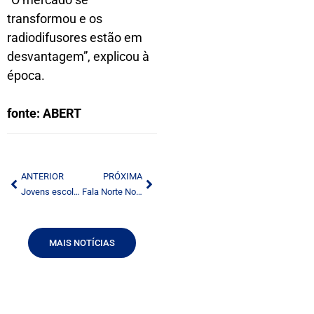
transformou e os
radiodifusores estão em
desvantagem”, explicou à
época.
fonte: ABERT
ANTERIOR
PRÓXIMA
Jovens escolhem áudio para combater uso excessivo em redes
Fala Norte Nordeste celebrará aniversário da ABERT
MAIS NOTÍCIAS