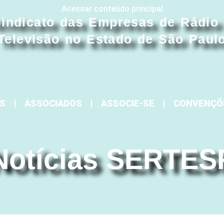
Acessar conteúdo principal
indicato das Empresas de Rádio
Televisão no Estado de São Paul
S
ASSOCIADOS
ASSOCIE-SE
CONVENÇÕ
Notícias SERTES