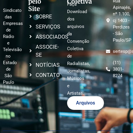
pelo
Coletiva
Rua
Faça
Site
Apinajés,
Sindicato
Download
nº 1.100,
SOBRE
das
dos
cj 1403 -
Empresas
SERVIÇOS
arquivos
Perdizes
de
- São
da
ASSOCIADOS
Rádio
Paulo/SP
Convenção
e
ASSOCIE-
Coletiva
Televisão
sertesp@s
SE
no
de
Estado
(11)
Radialistas,
NOTÍCIAS
de
3801-
Jornalistas,
CONTATO
São
8274
Músicos
Paulo
e
Artistas.
Arquivos