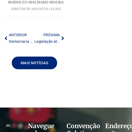
RODOLFO MACHADO MOURA
DIRETOR DE ASSUNTOS LEGAIS
ANTERIOR
PRÓXIMA
Democracia e liberdade de imprensa
Legislação atual já regula comunicação no Brasil
MAIS NOTÍCIAS
Navegue
Convenção
Endereç