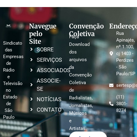
Navegue
Convenção
Endereç
pelo
Coletiva
Rua
Faça
Site
Apinajés,
Sindicato
Download
nº 1.100,
SOBRE
das
dos
cj 1403 -
Empresas
SERVIÇOS
arquivos
Perdizes
de
- São
da
ASSOCIADOS
Rádio
Paulo/SP
Convenção
e
ASSOCIE-
Coletiva
Televisão
sertesp@s
SE
no
de
Estado
(11)
Radialistas,
NOTÍCIAS
de
3801-
Jornalistas,
CONTATO
São
8274
Músicos
Paulo
e
Artistas.