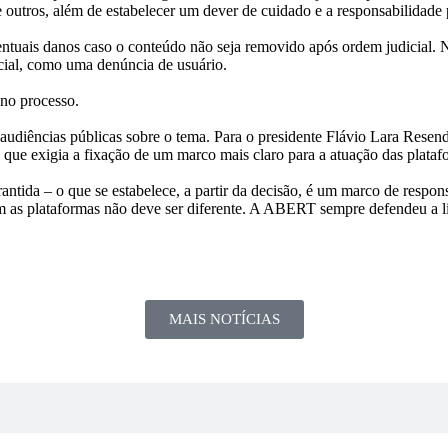
re outros, além de estabelecer um dever de cuidado e a responsabilidade
ventuais danos caso o conteúdo não seja removido após ordem judicial.
dicial, como uma denúncia de usuário.
 no processo.
udiências públicas sobre o tema. Para o presidente Flávio Lara Rese
ue exigia a fixação de um marco mais claro para a atuação das platafo
ntida – o que se estabelece, a partir da decisão, é um marco de respo
 as plataformas não deve ser diferente. A ABERT sempre defendeu a l
MAIS NOTÍCIAS