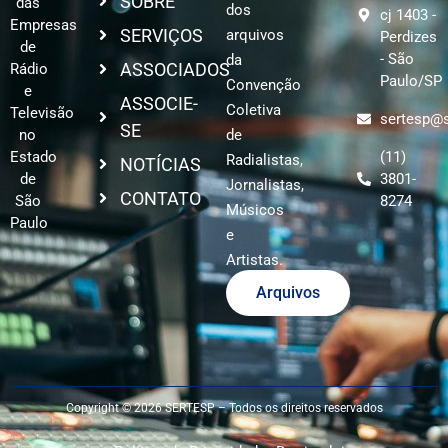
SOBRE
das
dos
cj 1403 -
Empresas
SERVIÇOS
arquivos
Perdizes
de
- São
da
ASSOCIADOS
Rádio
Paulo/SP
Convenção
e
ASSOCIE-
Coletiva
Televisão
sertesp@s
SE
no
de
Estado
(11)
Radialistas,
NOTÍCIAS
de
3801-
Jornalistas,
CONTATO
São
8274
Músicos
Paulo
e
Artistas.
Arquivos
Copyright © 2026 SERTESP – Todos os direitos reservados