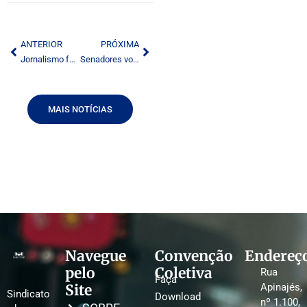
ANTERIOR
PRÓXIMA
Jornalismo fora do eixo
Senadores voltam a relatar concessões de rádio e TV de seus estados
MAIS NOTÍCIAS
Navegue
Convenção
Endereç
pelo
Coletiva
Rua
Faça
Site
Apinajés,
Sindicato
Download
nº 1.100,