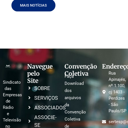
MAIS NOTÍCIAS
Navegue
Convenção
Endereç
pelo
Coletiva
Rua
Faça
Site
Apinajés,
Sindicato
Download
nº 1.100,
SOBRE
das
dos
cj 1403 -
Empresas
SERVIÇOS
arquivos
Perdizes
de
- São
da
ASSOCIADOS
Rádio
Paulo/SP
Convenção
e
ASSOCIE-
Coletiva
Televisão
sertesp@s
SE
no
de