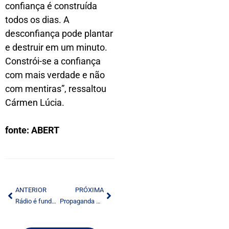
confiança é construída
todos os dias. A
desconfiança pode plantar
e destruir em um minuto.
Constrói-se a confiança
com mais verdade e não
com mentiras”, ressaltou
Cármen Lúcia.
fonte: ABERT
ANTERIOR
PRÓXIMA
Rádio é fundamental para manter músicas por mais tempo nas paradas de sucesso, indica a Billboard
Propaganda eleitoral gratuita no rádio e TV começa amanhã (30)