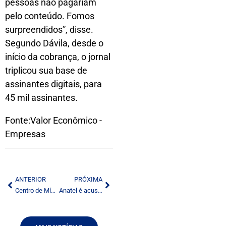
pessoas não pagariam
pelo conteúdo. Fomos
surpreendidos”, disse.
Segundo Dávila, desde o
início da cobrança, o jornal
triplicou sua base de
assinantes digitais, para
45 mil assinantes.
Fonte:Valor Econômico -
Empresas
ANTERIOR
PRÓXIMA
Centro de Mídias Alternativas defende lei como marco da democratização das comunicações
Anatel é acusada de favorecer cartel formado por Vivo, TIM,Claro e Oi