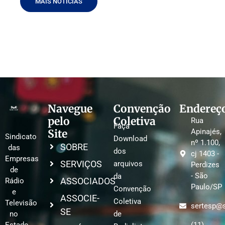
MAIS NOTÍCIAS
Navegue
Convenção
Endereç
pelo
Coletiva
Rua
Faça
Site
Apinajés,
Sindicato
Download
nº 1.100,
SOBRE
das
dos
cj 1403 -
Empresas
SERVIÇOS
arquivos
Perdizes
de
- São
da
ASSOCIADOS
Rádio
Paulo/SP
Convenção
e
ASSOCIE-
Coletiva
Televisão
sertesp@s
SE
no
de
Estado
(11)