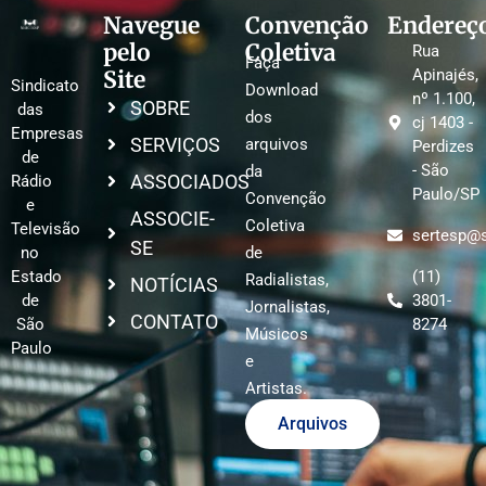
Navegue
Convenção
Endereç
pelo
Coletiva
Rua
Faça
Site
Apinajés,
Sindicato
Download
nº 1.100,
SOBRE
das
dos
cj 1403 -
Empresas
SERVIÇOS
arquivos
Perdizes
de
- São
da
ASSOCIADOS
Rádio
Paulo/SP
Convenção
e
ASSOCIE-
Coletiva
Televisão
sertesp@s
SE
no
de
Estado
(11)
Radialistas,
NOTÍCIAS
de
3801-
Jornalistas,
CONTATO
São
8274
Músicos
Paulo
e
Artistas.
Arquivos