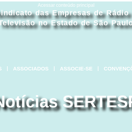
Acessar conteúdo principal
indicato das Empresas de Rádio
Televisão no Estado de São Paul
S
ASSOCIADOS
ASSOCIE-SE
CONVENÇ
Notícias SERTES