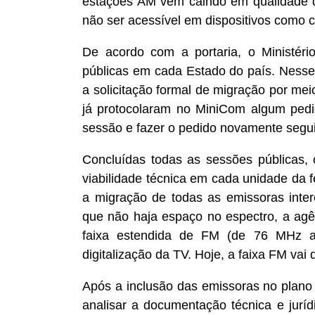
estações AM vem caindo em qualidade d
não ser acessível em dispositivos como ce
De acordo com a portaria, o Ministér
públicas em cada Estado do país. Nesses
a solicitação formal de migração por me
já protocolaram no MiniCom algum ped
sessão e fazer o pedido novamente segui
Concluídas todas as sessões públicas, 
viabilidade técnica em cada unidade da 
a migração de todas as emissoras int
que não haja espaço no espectro, a agê
faixa estendida de FM (de 76 MHz 
digitalização da TV. Hoje, a faixa FM va
Após a inclusão das emissoras no plano 
analisar a documentação técnica e juríd