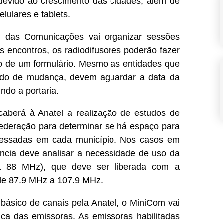
evido ao crescimento das cidades, além de
lulares e tablets.
io das Comunicações vai organizar sessões
 encontros, os radiodifusores poderão fazer
io de um formulário. Mesmo as entidades que
ido de mudança, devem aguardar a data da
ndo a portaria.
caberá à Anatel a realização de estudos de
federação para determinar se há espaço para
eressadas em cada município. Nos casos em
ncia deve analisar a necessidade de uso da
a 88 MHz), que deve ser liberada com a
i de 87.9 MHz a 107.9 MHz.
básico de canais pela Anatel, o MiniCom vai
ica das emissoras. As emissoras habilitadas