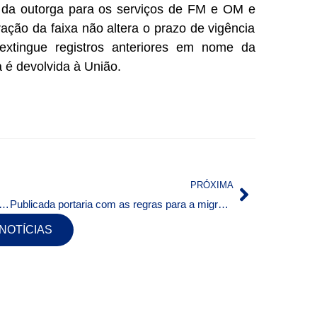
r da outorga para os serviços de FM e OM e
ação da faixa não altera o prazo de vigência
extingue registros anteriores em nome da
a é devolvida à União.
PRÓXIMA
de Direitos Humanos conclui relatório sobre violência contra jornalistas
Publicada portaria com as regras para a migração das emissoras de rádio AM
 NOTÍCIAS