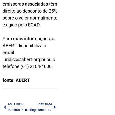
emissoras associadas têm
direito ao desconto de 25%
sobre o valor normalmente
exigido pelo ECAD.
Para mais informações, a
ABERT disponibiliza o
email
juridico@abert.org.br ou o
telefone (61) 2104-4600.
fonte: ABERT
ANTERIOR
PRÓXIMA
Instituto Palavra Aberta oferece guia sobre educação midiática
Regulamentação da reforma tributária traz avanços para radiodifusão