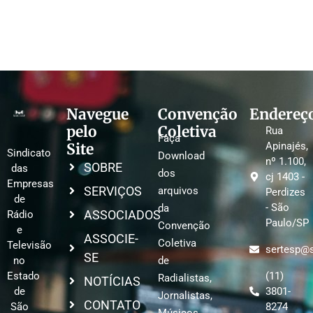
Navegue
Convenção
Endereç
pelo
Coletiva
Rua
Faça
Site
Apinajés,
Sindicato
Download
nº 1.100,
SOBRE
das
dos
cj 1403 -
Empresas
SERVIÇOS
arquivos
Perdizes
de
- São
da
ASSOCIADOS
Rádio
Paulo/SP
Convenção
e
ASSOCIE-
Coletiva
Televisão
sertesp@s
SE
no
de
Estado
(11)
Radialistas,
NOTÍCIAS
de
3801-
Jornalistas,
CONTATO
São
8274
Músicos