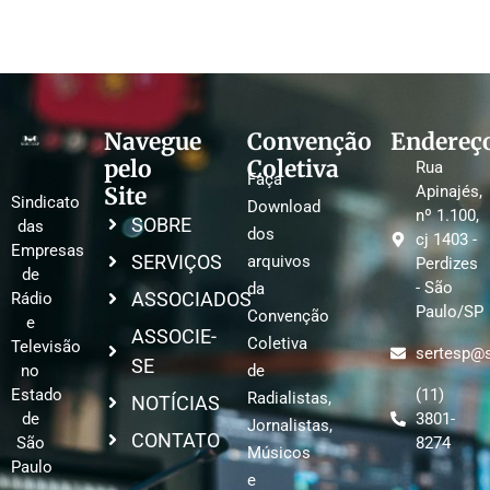
Navegue
Convenção
Endereç
pelo
Coletiva
Rua
Faça
Site
Apinajés,
Sindicato
Download
nº 1.100,
SOBRE
das
dos
cj 1403 -
Empresas
SERVIÇOS
arquivos
Perdizes
de
- São
da
ASSOCIADOS
Rádio
Paulo/SP
Convenção
e
ASSOCIE-
Coletiva
Televisão
sertesp@s
SE
no
de
Estado
(11)
Radialistas,
NOTÍCIAS
de
3801-
Jornalistas,
CONTATO
São
8274
Músicos
Paulo
e