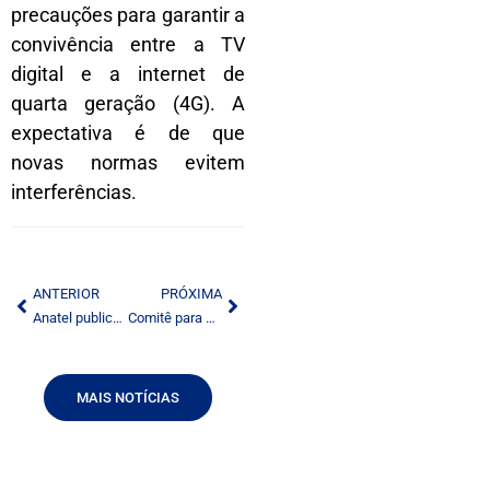
precauções para garantir a
convivência entre a TV
digital e a internet de
quarta geração (4G). A
expectativa é de que
novas normas evitem
interferências.
ANTERIOR
PRÓXIMA
Anatel publica proposta de leilão de faixa para 4G
Comitê para a Proteção dos Jornalistas lança relatório especial sobre liberdade de imprens
MAIS NOTÍCIAS