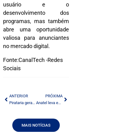
usuário e o
desenvolvimento dos
programas, mas também
abre uma oportunidade
valiosa para anunciantes
no mercado digital.
Fonte:CanalTech -Redes
Sociais
ANTERIOR
PRÓXIMA
Pirataria gera perda de R$ 6,4 bi
Anatel leva esclarecimentos ao TCU sobre leilão de 700 MHz até quarta-feira
MAIS NOTÍCIAS