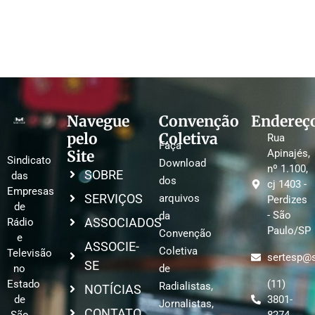
Navegue
Convenção
Endereç
pelo
Coletiva
Rua
Faça
Site
Apinajés,
Sindicato
Download
nº 1.100,
SOBRE
das
dos
cj 1403 -
Empresas
SERVIÇOS
arquivos
Perdizes
de
- São
da
ASSOCIADOS
Rádio
Paulo/SP
Convenção
e
ASSOCIE-
Coletiva
Televisão
sertesp@s
SE
no
de
Estado
(11)
Radialistas,
NOTÍCIAS
de
3801-
Jornalistas,
CONTATO
São
8274