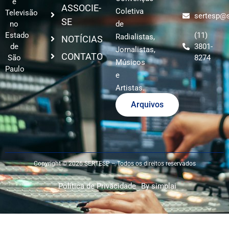
e
ASSOCIE-
Coletiva
Televisão
sertesp@s
SE
no
de
Estado
(11)
Radialistas,
NOTÍCIAS
de
3801-
Jornalistas,
CONTATO
São
8274
Músicos
Paulo
e
Artistas.
Arquivos
Copyright © 2026 SERTESP – Todos os direitos reservados
Política de Privacidade
By simplai