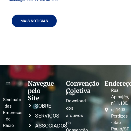
MAIS NOTÍCIAS
Navegue
Convenção
Endereç
pelo
Coletiva
Rua
Faça
Site
Apinajés,
Sindicato
Download
nº 1.100,
SOBRE
das
dos
cj 1403 -
Empresas
SERVIÇOS
arquivos
Perdizes
de
- São
da
ASSOCIADOS
Rádio
Paulo/SP
Convenção